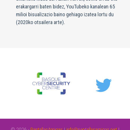
erakargarri baten bidez, YouTubeko kanalean 65
milioi bisualizazio baino gehiago izatea lortu du
(2020ko otsailera arte).
© 2026 -
PantallasAmigas
|
info@pantallasamigas.net
|