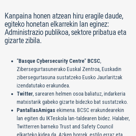
Kanpaina honen atzean hiru eragile daude,
egiteko honetan elkarrekin lan eginez:
Administrazio publikoa, sektore pribatua eta
gizarte zibila.
“
Basque Cybersecurity Centre
”
BCSC
,
Zibersegurtasunerako Euskal Zentroa, Euskadin
zibersegurtasuna sustatzeko Eusko Jaurlaritzak
izendatutako erakundea.
Twitter
, sarearen helmen osoa baliatuz, indarkeria
matxistarik gabeko gizarte bidezko bat sustatzeko.
PantallasAmigas
ekimena. BCSC erakundearekin
lan egiten du IKTeskola lan-taldearen bidez. Halaber,
Twitterren barneko Trust and Safety Council
elkarteko kidea da. Azken horrek, estilo erraz eta