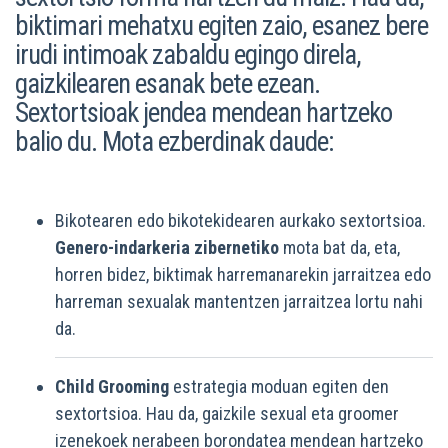
biktimari mehatxu egiten zaio, esanez bere
irudi intimoak zabaldu egingo direla,
gaizkilearen esanak bete ezean.
Sextortsioak jendea mendean hartzeko
balio du. Mota ezberdinak daude:
Bikotearen edo bikotekidearen aurkako sextortsioa.
Genero-indarkeria zibernetiko
mota bat da, eta,
horren bidez, biktimak harremanarekin jarraitzea edo
harreman sexualak mantentzen jarraitzea lortu nahi
da.
Child Grooming
estrategia moduan egiten den
sextortsioa. Hau da, gaizkile sexual eta groomer
izenekoek nerabeen borondatea mendean hartzeko