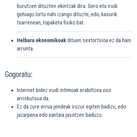
burutzen dituzten ekintzak dira. Gero eta irudi
gehiago lortu nahi izango dituzte, edo, kasurik
txarrenean, topaketa fisiko bat.
Helburu ekonomikoak
dituen sextortsioa ez da hain
arrunta.
Gogoratu:
Internet bidez irudi intimoak erabiltzea oso
arriskutsua da.
Ez da zure errua jendeak iruzur egiten badizu, edo
jazarpena edo xantaia jasotzen baduzu.