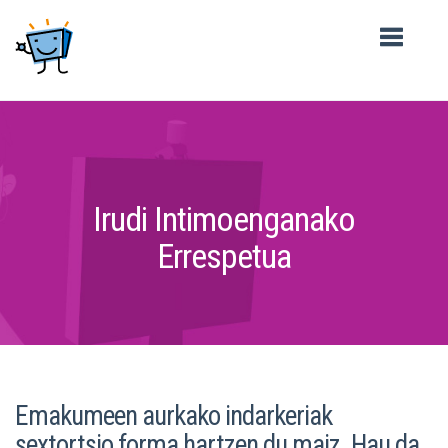
Irudi Intimoenganako
Errespetua
Emakumeen aurkako indarkeriak
sextortsio forma hartzen du maiz. Hau da,